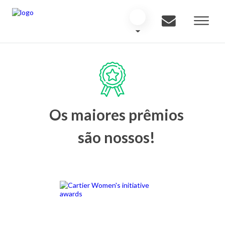
Os maiores prêmios
são nossos!