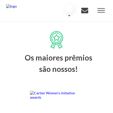
Os maiores prêmios
são nossos!