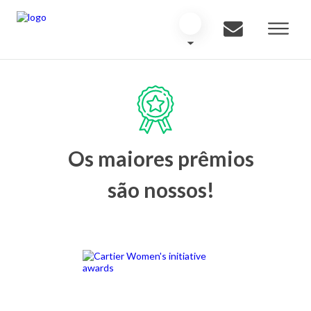
Os maiores prêmios
são nossos!