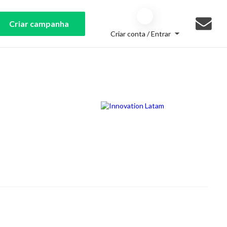
Criar campanha
Criar conta / Entrar