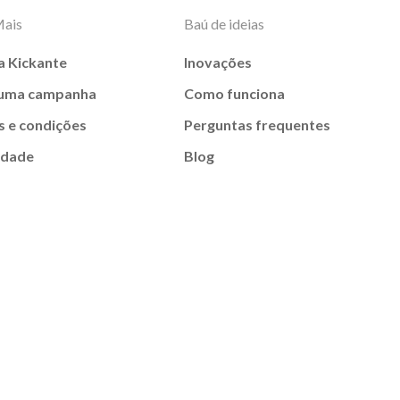
Mais
Baú de ideias
a Kickante
Inovações
 uma campanha
Como funciona
 e condições
Perguntas frequentes
idade
Blog