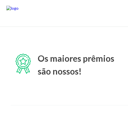
Os maiores prêmios
são nossos!