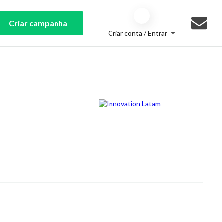
Criar campanha
Criar conta / Entrar