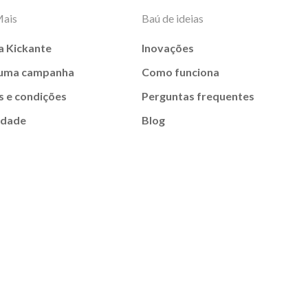
Mais
Baú de ideias
a Kickante
Inovações
 uma campanha
Como funciona
 e condições
Perguntas frequentes
idade
Blog