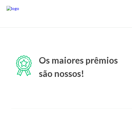
Os maiores prêmios
são nossos!