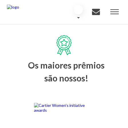
Os maiores prêmios
são nossos!