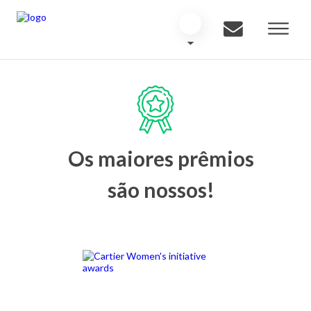
Os maiores prêmios
são nossos!