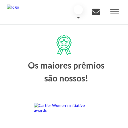
Os maiores prêmios
são nossos!