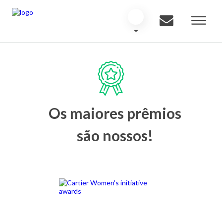
Os maiores prêmios
são nossos!