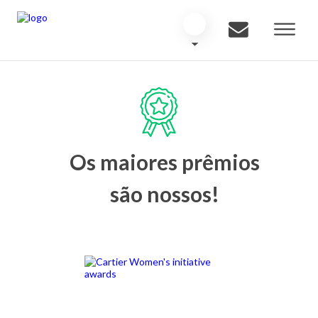
Os maiores prêmios
são nossos!