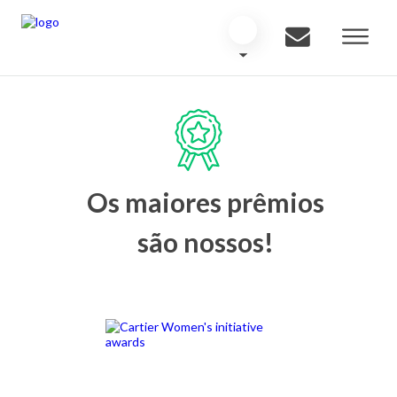
Os maiores prêmios
são nossos!