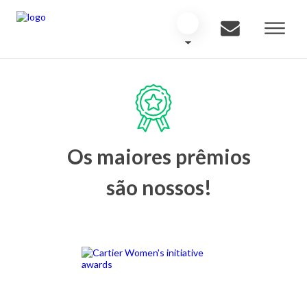
Os maiores prêmios
são nossos!