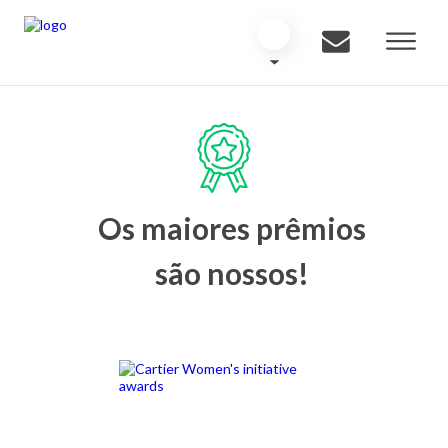
Os maiores prêmios
são nossos!