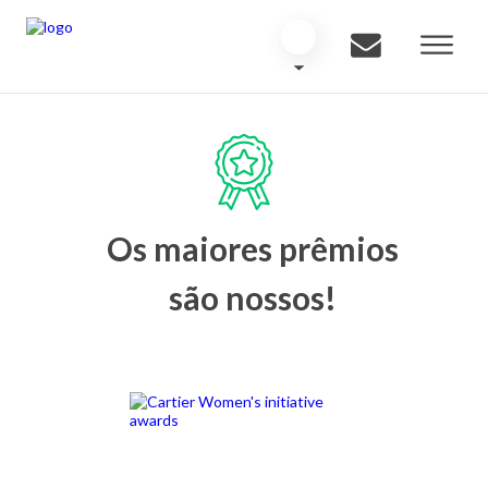
Os maiores prêmios
são nossos!