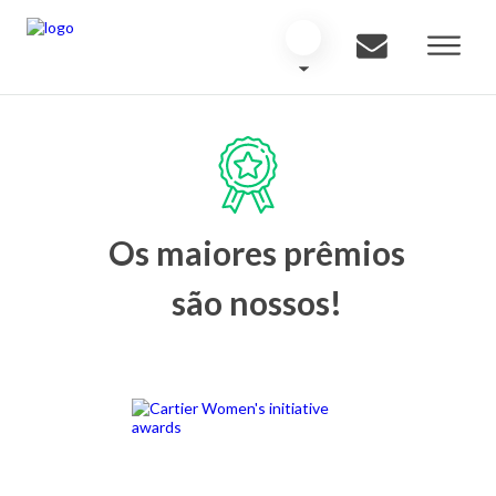
Os maiores prêmios
são nossos!