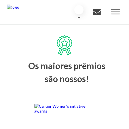
Os maiores prêmios
são nossos!