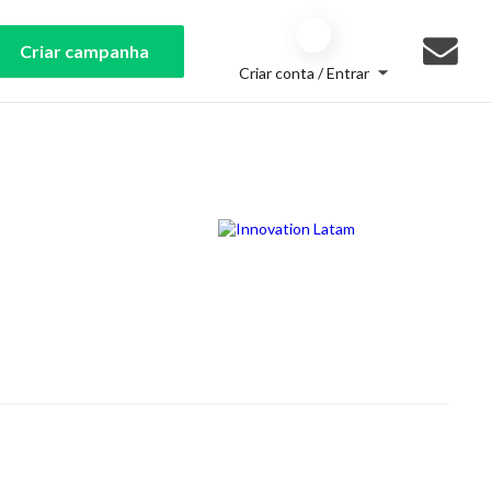
Criar campanha
Criar conta / Entrar