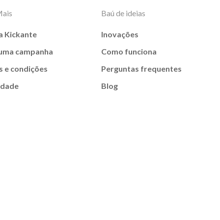
Mais
Baú de ideias
a Kickante
Inovações
 uma campanha
Como funciona
 e condições
Perguntas frequentes
idade
Blog