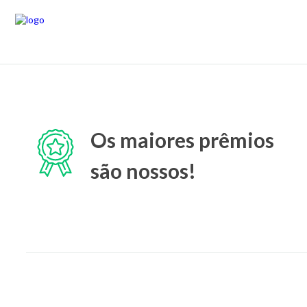
Os maiores prêmios
são nossos!