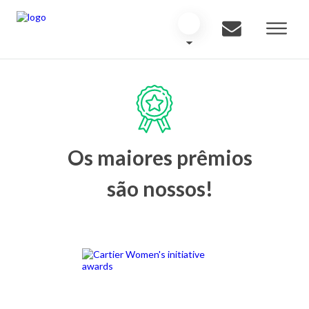
Os maiores prêmios
são nossos!