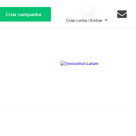
Criar campanha
Criar conta / Entrar