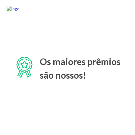
Os maiores prêmios
são nossos!