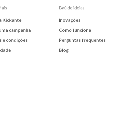
Mais
Baú de ideias
a Kickante
Inovações
 uma campanha
Como funciona
 e condições
Perguntas frequentes
idade
Blog