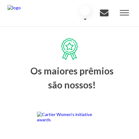
Os maiores prêmios
são nossos!