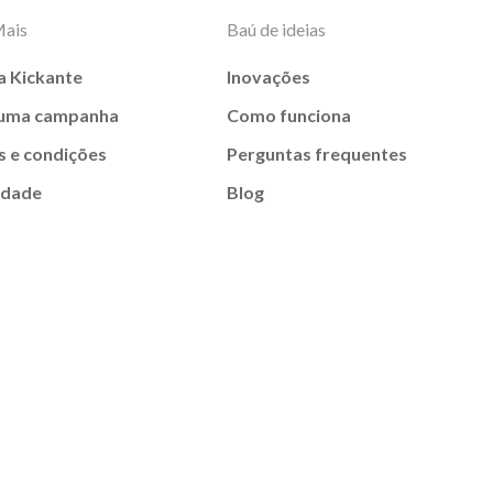
Mais
Baú de ideias
a Kickante
Inovações
 uma campanha
Como funciona
 e condições
Perguntas frequentes
idade
Blog