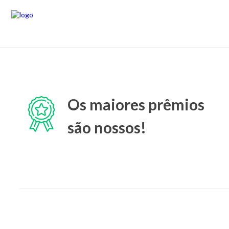
Os maiores prêmios
são nossos!