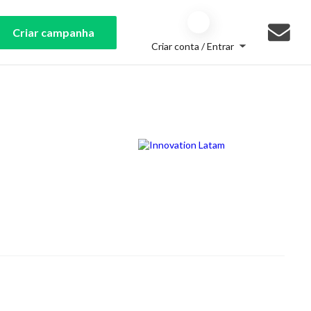
Criar campanha
Criar conta / Entrar