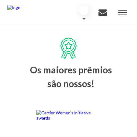
Os maiores prêmios
são nossos!