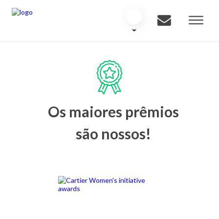
Os maiores prêmios
são nossos!