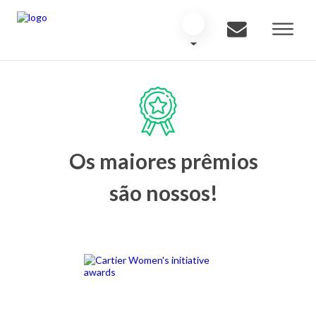
Os maiores prêmios
são nossos!