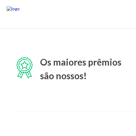
Os maiores prêmios
são nossos!