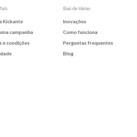
Mais
Baú de ideias
a Kickante
Inovações
 uma campanha
Como funciona
 e condições
Perguntas frequentes
idade
Blog