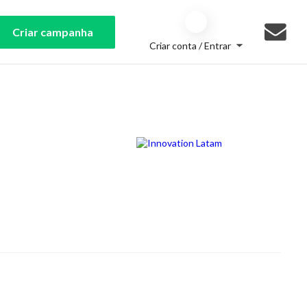
Criar campanha
Criar conta / Entrar