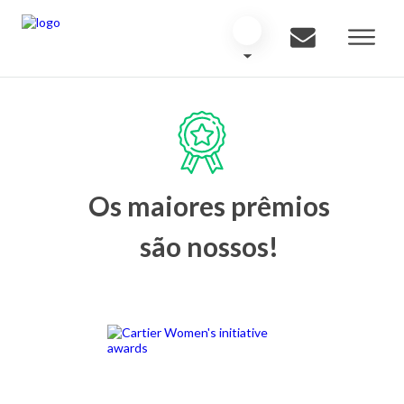
Os maiores prêmios
são nossos!