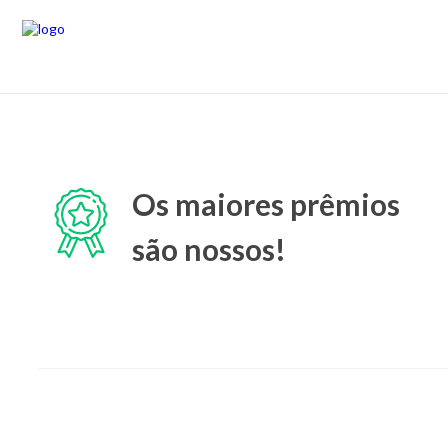
Os maiores prêmios
são nossos!