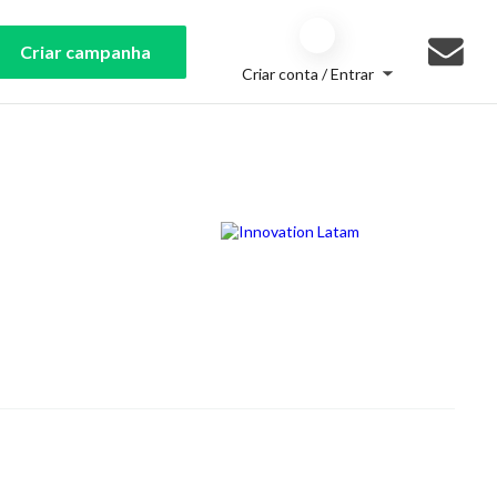
Criar campanha
Criar conta / Entrar