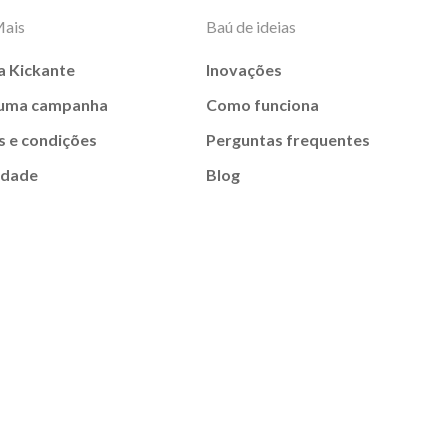
Mais
Baú de ideias
a Kickante
Inovações
 uma campanha
Como funciona
 e condições
Perguntas frequentes
idade
Blog