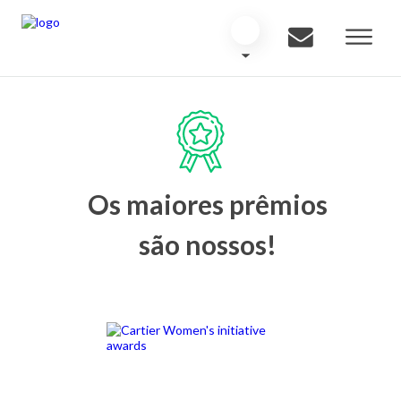
Os maiores prêmios
são nossos!