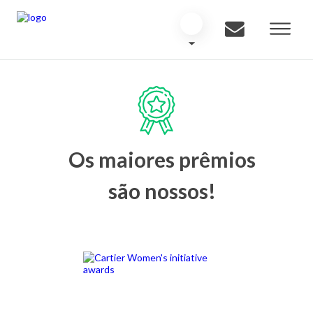
Os maiores prêmios
são nossos!