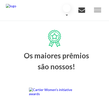
Os maiores prêmios
são nossos!