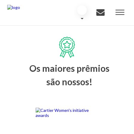
Os maiores prêmios
são nossos!