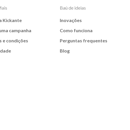
Mais
Baú de ideias
a Kickante
Inovações
 uma campanha
Como funciona
 e condições
Perguntas frequentes
idade
Blog