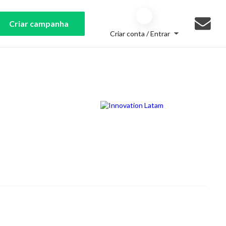
Criar campanha
Criar conta / Entrar