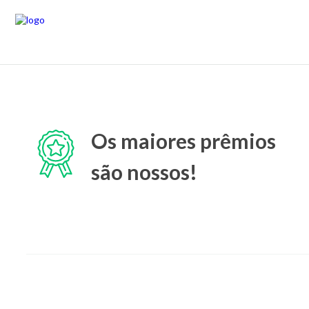
Os maiores prêmios
são nossos!