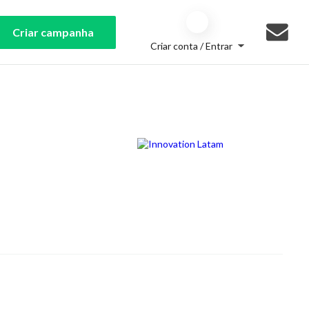
Criar campanha
Criar conta / Entrar