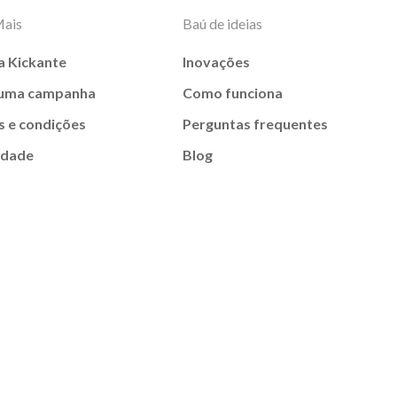
Mais
Baú de ideias
a Kickante
Inovações
 uma campanha
Como funciona
 e condições
Perguntas frequentes
idade
Blog