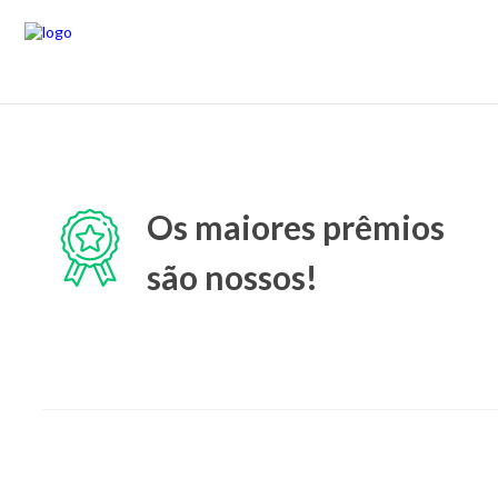
Os maiores prêmios
são nossos!