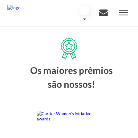
Os maiores prêmios
são nossos!