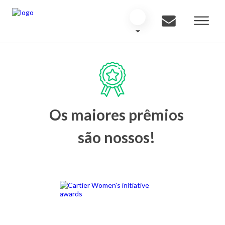
Os maiores prêmios
são nossos!