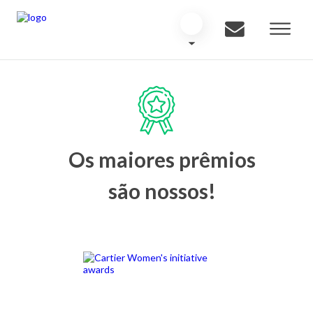
Os maiores prêmios
são nossos!