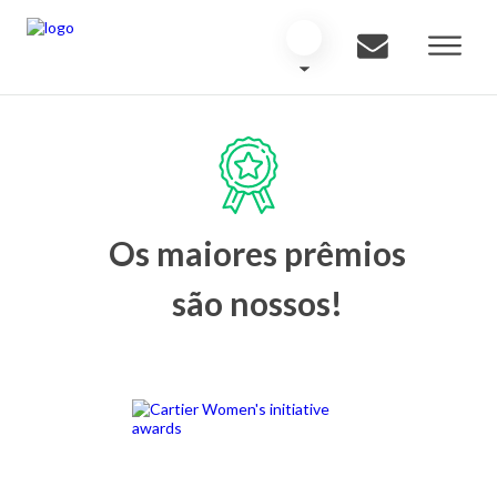
Os maiores prêmios
são nossos!