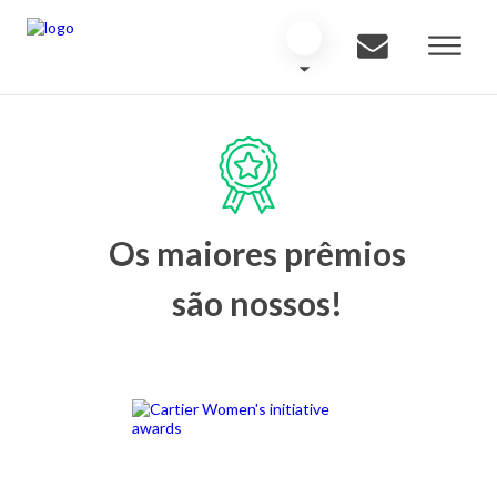
Os maiores prêmios
são nossos!