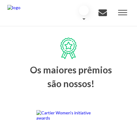
Os maiores prêmios
são nossos!