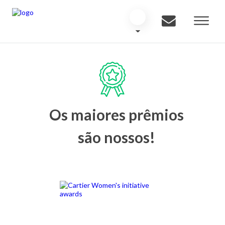
Os maiores prêmios
são nossos!