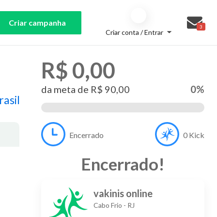
Criar campanha
3
Criar conta / Entrar
R$ 0,00
da meta de
R$ 90,00
0
%
asil
Encerrado
0
Kick
Encerrado
!
vakinis online
Cabo Frio
-
RJ