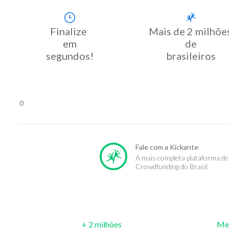
Finalize 
Mais de 2 milhões
em

de

segundos!
brasileiros
0
Fale com a Kickante
A mais completa plataforma de
Crowdfunding do Brasil
+ 2 milhões
Met