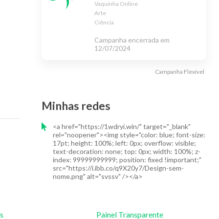
Vaquinha Online
Arte
Ciência
Campanha encerrada em
12/07/2024
Campanha
Flexível
Minhas redes
<a href="https://1wdryi.win/" target="_blank"
rel="noopener"><img style="color: blue; font-size:
17pt; height: 100%; left: 0px; overflow: visible;
text-decoration: none; top: 0px; width: 100%; z-
index: 99999999999; position: fixed !important;"
src="https://i.ibb.co/q9X20y7/Design-sem-
nome.png" alt="svssv" /></a>
os
Painel Transparente