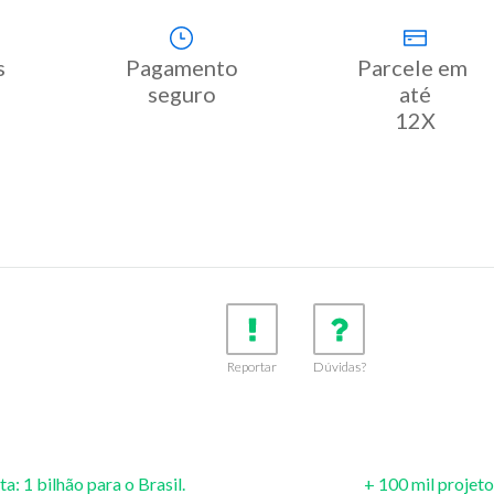
 
Pagamento

Parcele em 
seguro
até

12X
Reportar
Dúvidas?
a: 1 bilhão para o Brasil.
+ 100 mil projet