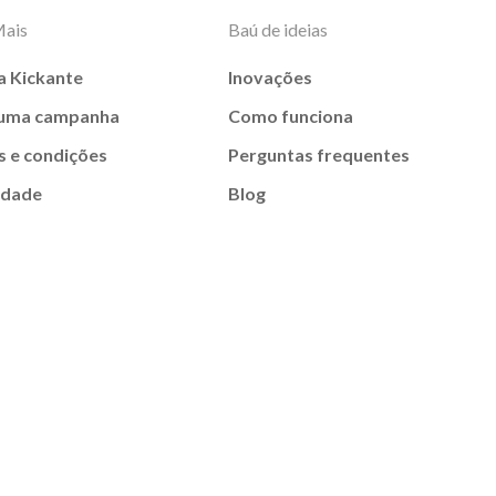
Mais
Baú de ideias
a Kickante
Inovações
 uma campanha
Como funciona
 e condições
Perguntas frequentes
idade
Blog