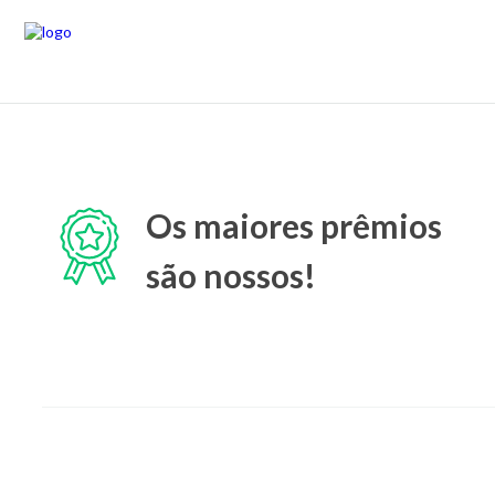
Os maiores prêmios
são nossos!