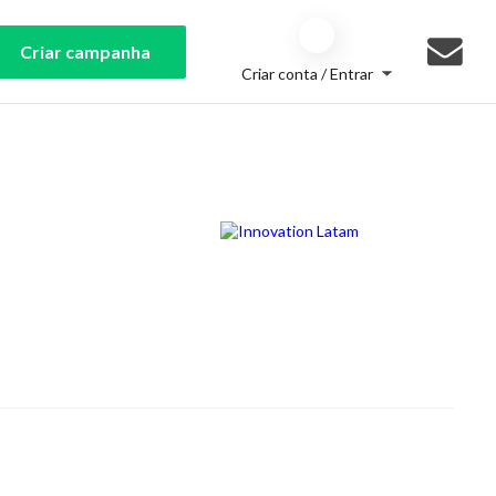
Criar campanha
Criar conta / Entrar