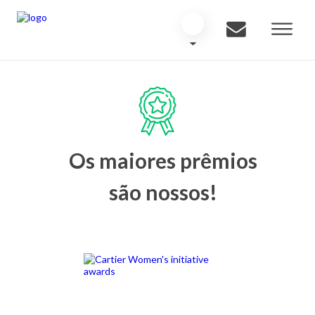
Os maiores prêmios
são nossos!