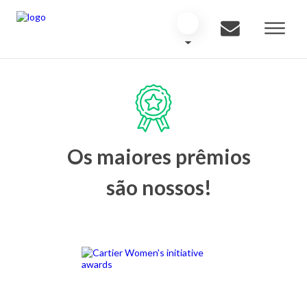
Os maiores prêmios
são nossos!