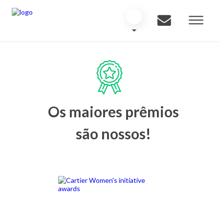
Os maiores prêmios
são nossos!