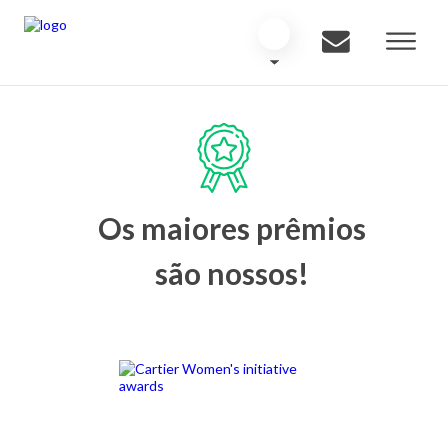
Os maiores prêmios
são nossos!