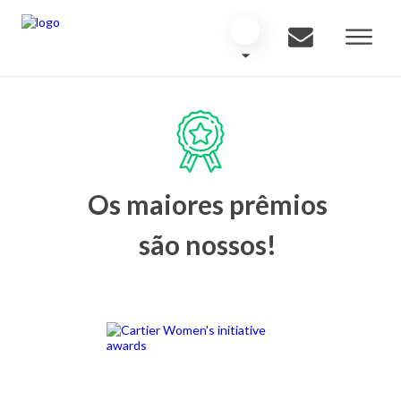
Os maiores prêmios
são nossos!