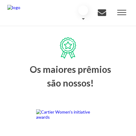
Os maiores prêmios
são nossos!