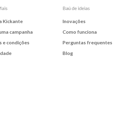
Mais
Baú de ideias
a Kickante
Inovações
 uma campanha
Como funciona
 e condições
Perguntas frequentes
idade
Blog