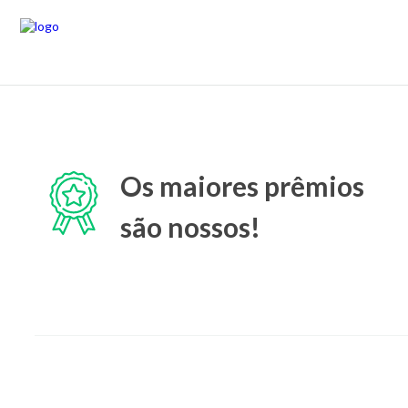
Os maiores prêmios
são nossos!