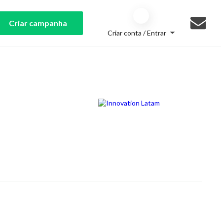
Criar campanha
Criar conta / Entrar