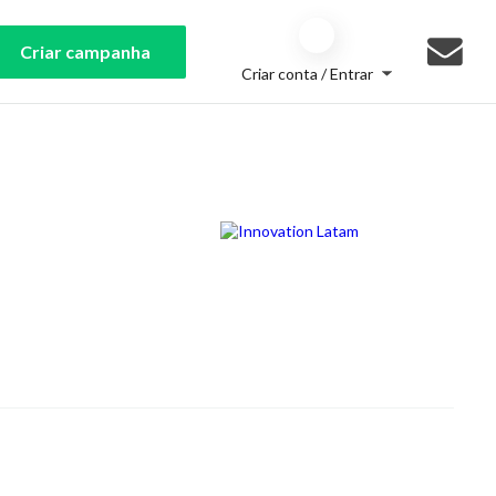
Criar campanha
Criar conta / Entrar