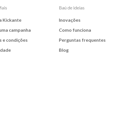
Mais
Baú de ideias
a Kickante
Inovações
 uma campanha
Como funciona
 e condições
Perguntas frequentes
idade
Blog