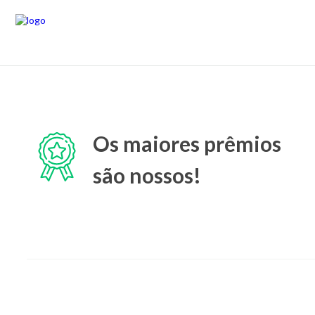
Os maiores prêmios
são nossos!